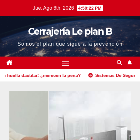
Saltar
Jue. Ago 6th, 2026
4:50:24 PM
al
contenido
Cerrajería Le plan B
Somos el plan que sigue a la prevención
ar: ¿merecen la pena?
Sistemas De Seguridad Para Aparcamie