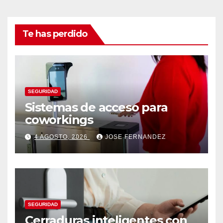
Te has perdido
SEGURIDAD
Sistemas de acceso para
coworkings
4 AGOSTO, 2026
JOSE FERNANDEZ
SEGURIDAD
Cerraduras inteligentes con