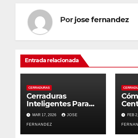
entradas
Por
jose fernandez
Entrada relacionada
CERRADURAS
CERRAD
Cerraduras
Cóm
Inteligentes Para
Cent
Negocios Y
De C
MAR 17, 2026
JOSE
FEB 2
Comercios
FERNANDEZ
FERNA