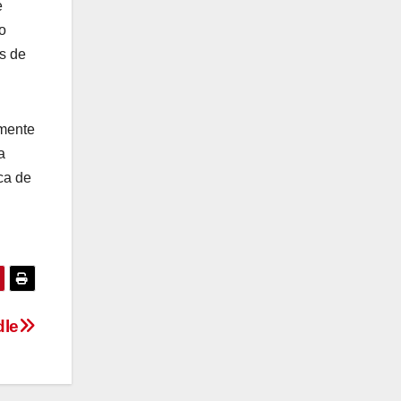
e
o
s de
lmente
a
ca de
dle