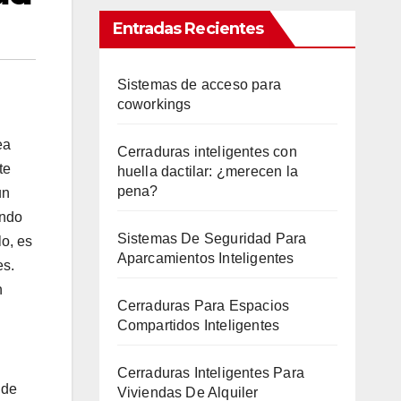
Entradas Recientes
Sistemas de acceso para
coworkings
ea
Cerraduras inteligentes con
te
huella dactilar: ¿merecen la
pena?
un
ando
Sistemas De Seguridad Para
lo, es
Aparcamientos Inteligentes
es.
n
Cerraduras Para Espacios
Compartidos Inteligentes
Cerraduras Inteligentes Para
 de
Viviendas De Alquiler