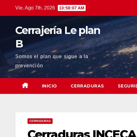
Saltar
Vie. Ago 7th, 2026
10:58:08 AM
al
contenido
Cerrajería Le plan
B
Somos el plan que sigue a la
prevención
INICIO
CERRADURAS
SEGURI
CERRADURAS
Cerraduras INCECA,