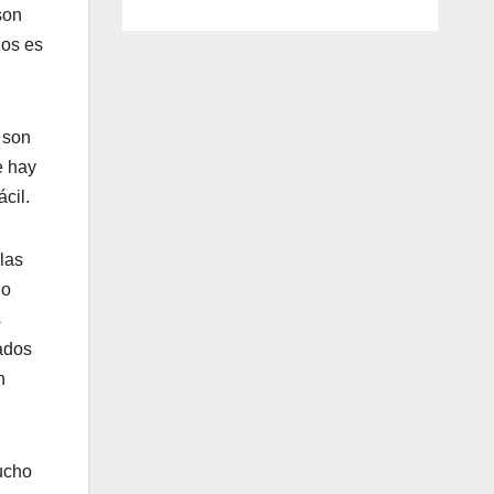
son
los es
 son
e hay
cil.
las
do
s
ados
n
ucho