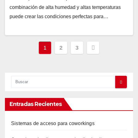
combinación de alta humedad y altas temperaturas
puede crear las condiciones perfectas para…
Paginación
1
2
3
de
entradas
Entradas Recientes
Sistemas de acceso para coworkings