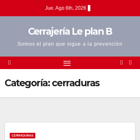
Saltar
Jue. Ago 6th, 2026
al
contenido
Cerrajería Le plan B
Somos el plan que sigue a la prevención
Categoría:
cerraduras
CERRADURAS