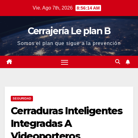
Saltar
Vie. Ago 7th, 2026
8:56:15 AM
al
contenido
Cerrajería Le plan B
Somos el plan que sigue a la prevención
SEGURIDAD
Cerraduras Inteligentes
Integradas A
Videoporteros