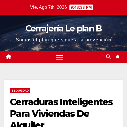
Saltar
Vie. Ago 7th, 2026
9:48:34 PM
al
contenido
Cerrajería Le plan B
Somos el plan que sigue a la prevención
SEGURIDAD
Cerraduras Inteligentes
Para Viviendas De
Alquiler