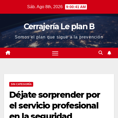
Saltar
Sáb. Ago 8th, 2026
9:00:42 AM
al
contenido
Cerrajería Le plan B
Somos el plan que sigue a la prevención
SIN CATEGORÍA
Déjate sorprender por
el servicio profesional
en la seguridad