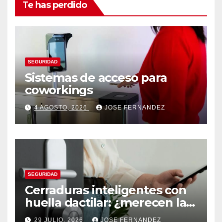
Te has perdido
SEGURIDAD
Sistemas de acceso para
coworkings
4 AGOSTO, 2026
JOSE FERNANDEZ
SEGURIDAD
Cerraduras inteligentes con
huella dactilar: ¿merecen la
pena?
29 JULIO, 2026
JOSE FERNANDEZ