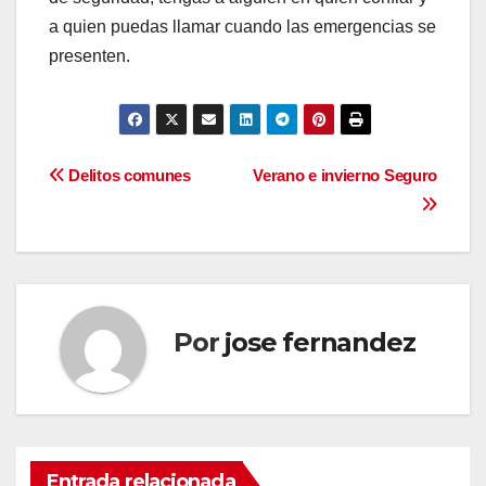
a quien puedas llamar cuando las emergencias se
presenten.
Navegación
Delitos comunes
Verano e invierno Seguro
de
entradas
Por
jose fernandez
Entrada relacionada