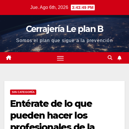
Saltar
Jue. Ago 6th, 2026
3:43:50 PM
al
contenido
Cerrajería Le plan B
Somos el plan que sigue a la prevención
SIN CATEGORÍA
Entérate de lo que
pueden hacer los
profesionales de la