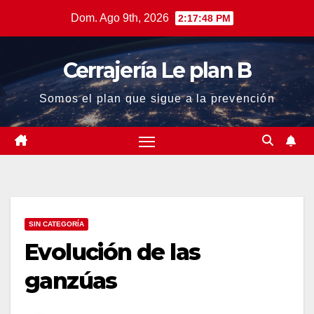
Saltar
Dom. Ago 9th, 2026
2:17:48 PM
al
contenido
Cerrajería Le plan B
Somos el plan que sigue a la prevención
SIN CATEGORÍA
Evolución de las
ganzúas