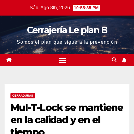
Saltar
Sáb. Ago 8th, 2026
10:55:36 PM
al
contenido
Cerrajería Le plan B
Somos el plan que sigue a la prevención
CERRADURAS
Mul-T-Lock se mantiene
en la calidad y en el
tiempo