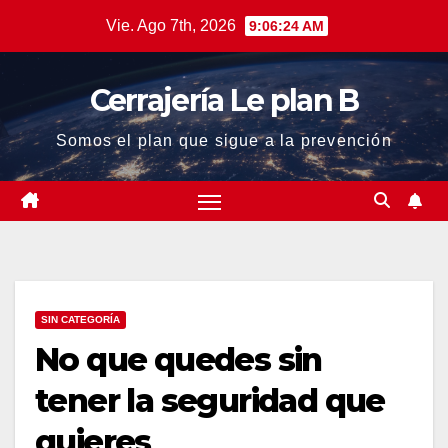
Saltar
Vie. Ago 7th, 2026
9:06:24 AM
al
contenido
Cerrajería Le plan B
Somos el plan que sigue a la prevención
SIN CATEGORÍA
No que quedes sin
tener la seguridad que
quieres