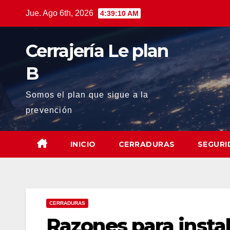
Saltar
Jue. Ago 6th, 2026
4:39:11 AM
al
contenido
Cerrajería Le plan
B
Somos el plan que sigue a la
prevención
INICIO
CERRADURAS
SEGURI
CERRADURAS
Razones para instal