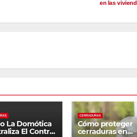
en las vivien
URAS
CERRADURAS
o La Domótica
Cómo proteger
raliza El Control
cerraduras en