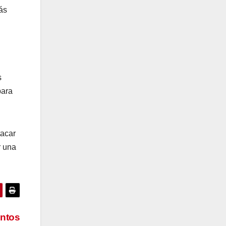
ás
s
para
tacar
r una
untos