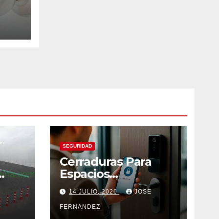
dad
SEGURIDAD
Cerraduras Para
Espacios
Compartidos
14 JULIO, 2026
JOSE
Inteligentes
FERNANDEZ