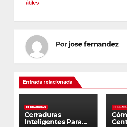
útiles
de
entradas
Por
jose fernandez
Entrada relacionada
CERRADURAS
CERRAD
Cerraduras
Cóm
Inteligentes Para
Cent