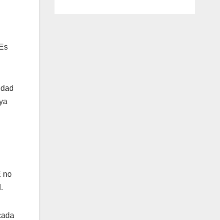
 Es
idad
 ya
E no
.
cada