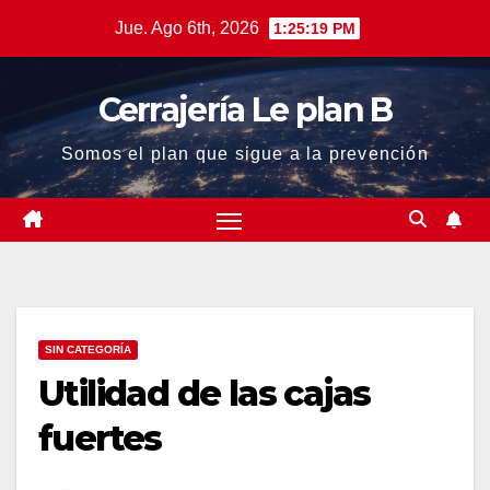
Saltar
Jue. Ago 6th, 2026
1:25:20 PM
al
contenido
Cerrajería Le plan B
Somos el plan que sigue a la prevención
SIN CATEGORÍA
Utilidad de las cajas
fuertes