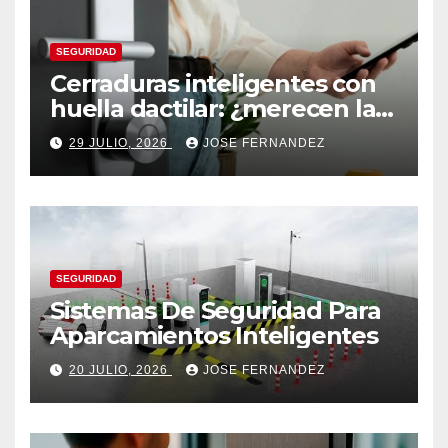
SEGURIDAD
Cerraduras inteligentes con
huella dactilar: ¿merecen la
pena?
29 JULIO, 2026
JOSE FERNANDEZ
SEGURIDAD
Sistemas De Seguridad Para
Aparcamientos Inteligentes
20 JULIO, 2026
JOSE FERNANDEZ