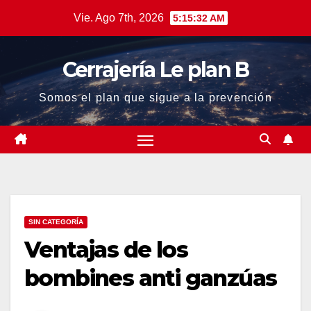
Saltar
Vie. Ago 7th, 2026
5:15:33 AM
al
contenido
Cerrajería Le plan B
Somos el plan que sigue a la prevención
SIN CATEGORÍA
Ventajas de los
bombines anti ganzúas