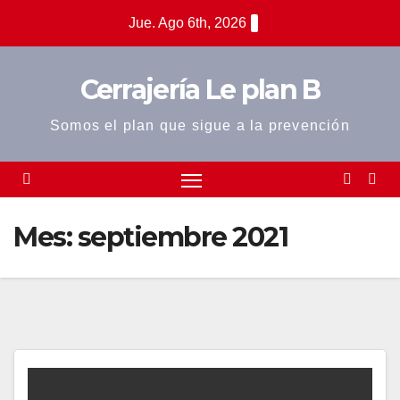
Saltar
Jue. Ago 6th, 2026
al
contenido
Cerrajería Le plan B
Somos el plan que sigue a la prevención
Mes:
septiembre 2021