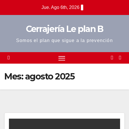
Saltar
Jue. Ago 6th, 2026
al
contenido
Cerrajería Le plan B
Somos el plan que sigue a la prevención
Mes:
agosto 2025