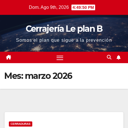
Saltar
Dom. Ago 9th, 2026
4:49:51 PM
al
contenido
Cerrajería Le plan B
Somos el plan que sigue a la prevención
Mes:
marzo 2026
CERRADURAS