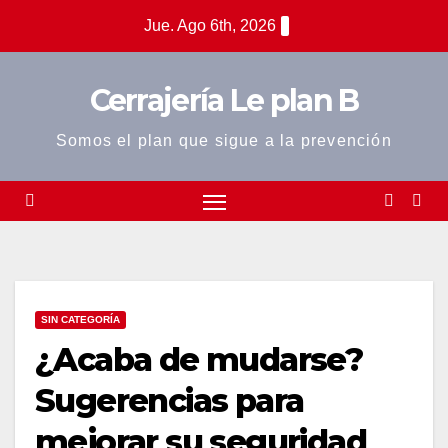
Saltar
Jue. Ago 6th, 2026
al
contenido
Cerrajería Le plan B
Somos el plan que sigue a la prevención
SIN CATEGORÍA
¿Acaba de mudarse?
Sugerencias para
mejorar su seguridad