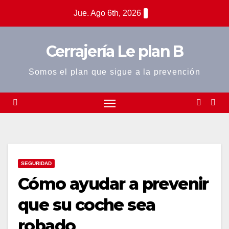
Saltar
Jue. Ago 6th, 2026
al
contenido
Cerrajería Le plan B
Somos el plan que sigue a la prevención
SEGURIDAD
Cómo ayudar a prevenir
que su coche sea
robado