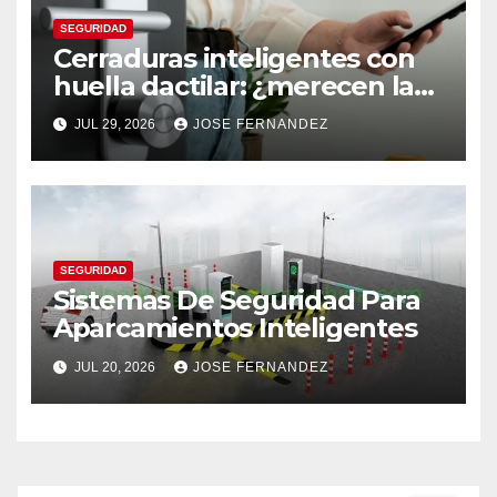
SEGURIDAD
Cerraduras inteligentes con
huella dactilar: ¿merecen la
pena?
JUL 29, 2026
JOSE FERNANDEZ
SEGURIDAD
Sistemas De Seguridad Para
Aparcamientos Inteligentes
JUL 20, 2026
JOSE FERNANDEZ