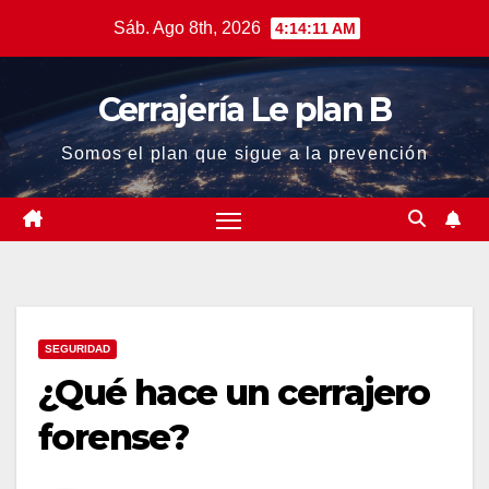
Saltar
Sáb. Ago 8th, 2026
4:14:11 AM
al
contenido
Cerrajería Le plan B
Somos el plan que sigue a la prevención
SEGURIDAD
¿Qué hace un cerrajero
forense?