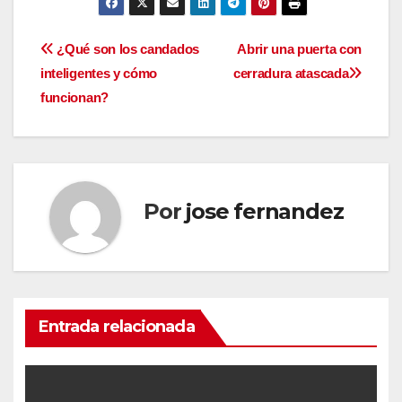
Navegación
¿Qué son los candados
Abrir una puerta con
inteligentes y cómo
cerradura atascada
de
funcionan?
entradas
Por
jose fernandez
Entrada relacionada