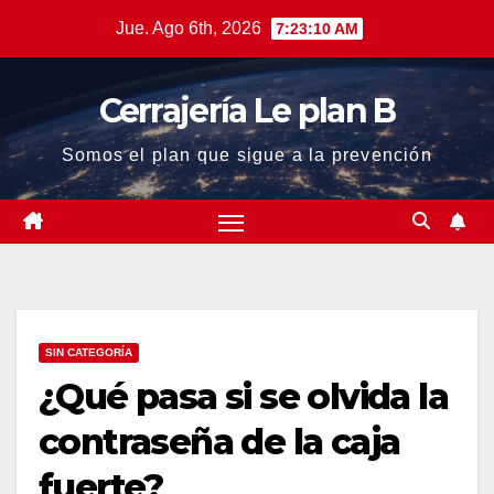
Saltar
Jue. Ago 6th, 2026
7:23:10 AM
al
contenido
Cerrajería Le plan B
Somos el plan que sigue a la prevención
SIN CATEGORÍA
¿Qué pasa si se olvida la
contraseña de la caja
fuerte?