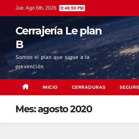
Saltar
Jue. Ago 6th, 2026
9:49:00 PM
al
contenido
Cerrajería Le plan
B
Somos el plan que sigue a la
prevención
INICIO
CERRADURAS
SEGURI
Mes:
agosto 2020