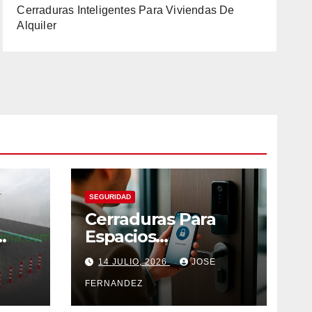
Cerraduras Inteligentes Para Viviendas De
Alquiler
SEGURIDAD
Cerraduras Para
Espacios
Compartidos
14 JULIO, 2026
JOSE
Inteligentes
FERNANDEZ