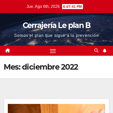
Saltar
Jue. Ago 6th, 2026
6:07:41 PM
al
contenido
Cerrajería Le plan B
Somos el plan que sigue a la prevención
Mes:
diciembre 2022