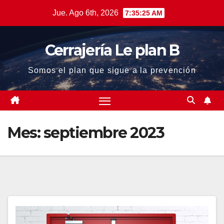
Saltar
Jue. Ago 6th, 2026
7:35:25 AM
al
contenido
Cerrajería Le plan B
Somos el plan que sigue a la prevención
Mes:
septiembre 2023