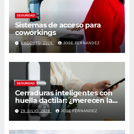
SEGURIDAD
Sistemas de acceso para
coworkings
4 AGOSTO, 2026
JOSE FERNANDEZ
SEGURIDAD
Cerraduras inteligentes con
huella dactilar: ¿merecen la
pena?
29 JULIO, 2026
JOSE FERNANDEZ