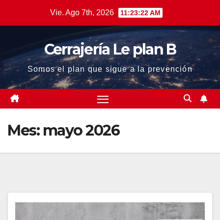
Saltar
Vie. Ago 7th, 2026
11:23:22 AM
al
contenido
Cerrajería Le plan B
Somos el plan que sigue a la prevención
Mes:
mayo 2026