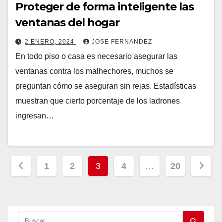
Proteger de forma inteligente las
ventanas del hogar
2 ENERO, 2024
JOSE FERNANDEZ
En todo piso o casa es necesario asegurar las
ventanas contra los malhechores, muchos se
preguntan cómo se aseguran sin rejas. Estadísticas
muestran que cierto porcentaje de los ladrones
ingresan…
Paginación
1
2
3
4
…
20
de
entradas