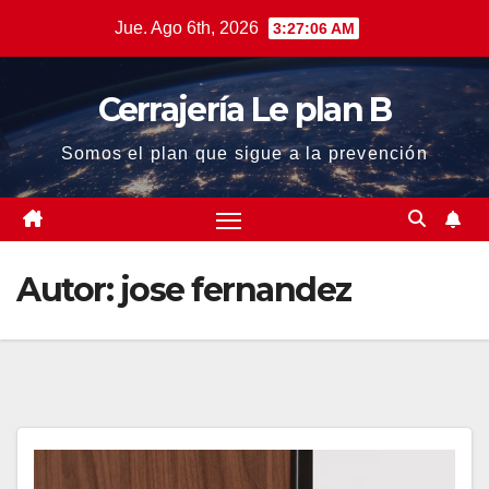
Saltar
Jue. Ago 6th, 2026
3:27:07 AM
al
contenido
Cerrajería Le plan B
Somos el plan que sigue a la prevención
Autor:
jose fernandez